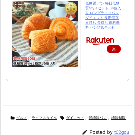
低糖質 パン 毎日低糖
質Styleセット 36個入
り ロングライフパン
ダイエット 長期保存
日持ち 長持ち 送料無
料 パン詰め合わせ
楽
天
で
購
入

グルメ
,
ライフスタイル

ダイエット
,
低糖質パン
,
糖質制限

Posted by
t02gou