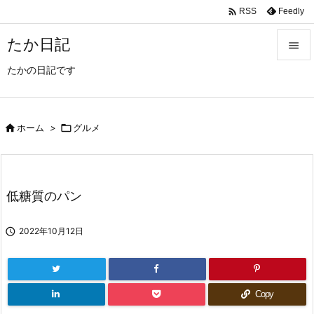

Feedly
RSS
たか日記

たかの日記です

メニュ

サイド

ホーム
>

グルメ

前へ

低糖質のパン
次へ


2022年10月12日
検索
Copy