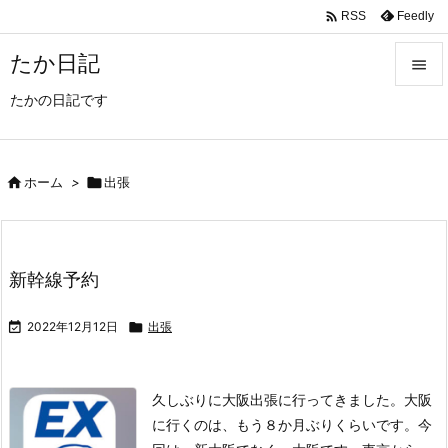

Feedly
RSS
たか日記

たかの日記です

メニュ

サイド

ホーム
>

出張

前へ

新幹線予約
次へ


2022年12月12日

出張
検索
久しぶりに大阪出張に行ってきました。
大阪
に行くのは、もう８か月ぶりくらいです。
今