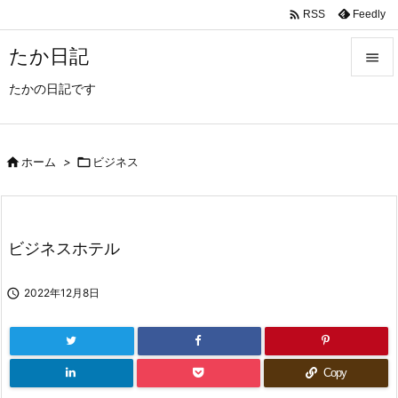

Feedly
RSS
たか日記

たかの日記です

メニュ

サイド

ホーム
>

ビジネス

前へ

ビジネスホテル
次へ


2022年12月8日
検索
Copy